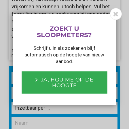
vrijkomen en kunnen u toch helpen. Vul het
formulier in om uw zoekvraag bij ons onder de
aandacht te brengen. Wij informeren u als er
ZOEKT U
een aanbod voorbij komt dat aansluit bij uw
SLOOPMETERS?
wensen!
Schrijf u in als zoeker en blijf
Met het verzenden van dit formulier gaat u akkoord
automatisch op de hoogte van nieuw
met ons
privacy statement
.
aanbod.
2
m
JA, HOU ME OP DE
HOOGTE