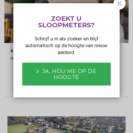
ZOEKT U
SLOOPMETERS?
Schrijf u in als zoeker en blijf
automatisch op de hoogte van nieuw
Addy Ruitenbeek
aanbod.
specialist sloopmeters.nl
Vrijblijvend advies
JA, HOU ME OP DE
HOOGTE
Bel (0318) 744 150
Bel (0342) 745 056