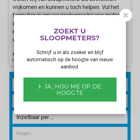
vrijkomen en kunnen u toch helpen. Vul het
formulier in om uw zoekvraag bij ons onder de
aandacht te brengen. Wij informeren u als er
ZOEKT U
een aanbod voorbij komt dat aansluit bij uw
SLOOPMETERS?
wensen!
Schrijf u in als zoeker en blijf
Met het verzenden van dit formulier gaat u akkoord
automatisch op de hoogte van nieuw
met ons
privacy statement
.
aanbod.
2
m
JA, HOU ME OP DE
HOOGTE