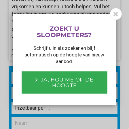
vrijkomen en kunnen u toch helpen. Vul het
formulier in om uw zoekvraag bij ons onder de
aandacht te brengen. Wij informeren u als er
ZOEKT U
een aanbod voorbij komt dat aansluit bij uw
SLOOPMETERS?
wensen!
Schrijf u in als zoeker en blijf
Met het verzenden van dit formulier gaat u akkoord
automatisch op de hoogte van nieuw
met ons
privacy statement
.
aanbod.
2
m
JA, HOU ME OP DE
HOOGTE