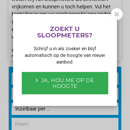
vrijkomen en kunnen u toch helpen. Vul het
formulier in om uw zoekvraag bij ons onder de
aandacht te brengen. Wij informeren u als er
ZOEKT U
een aanbod voorbij komt dat aansluit bij uw
SLOOPMETERS?
wensen!
Schrijf u in als zoeker en blijf
Met het verzenden van dit formulier gaat u akkoord
automatisch op de hoogte van nieuw
met ons
privacy statement
.
aanbod.
2
m
JA, HOU ME OP DE
HOOGTE