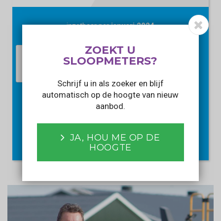
inzetbaar per
januari 2024
ZOEKT U
SLOOPMETERS?
Schrijf u in als zoeker en blijf
automatisch op de hoogte van nieuw
aanbod.
PRIJS OPVRAGEN
Met het verzenden van dit formulier gaat u akkoord met ons
JA, HOU ME OP DE
privacy statement
.
HOOGTE