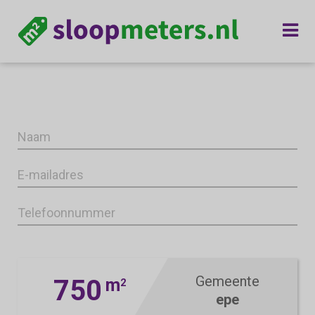
Gemeente
750
m
2
epe