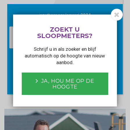
inzetbaar per
januari 2024
ZOEKT U
SLOOPMETERS?
Schrijf u in als zoeker en blijf
automatisch op de hoogte van nieuw
aanbod.
PRIJS OPVRAGEN
Met het verzenden van dit formulier gaat u akkoord met ons
JA, HOU ME OP DE
privacy statement
.
HOOGTE