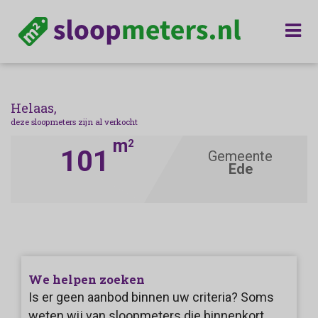
Helaas,
deze sloopmeters zijn al verkocht
m
2
101
Gemeente
Ede
We helpen zoeken
Is er geen aanbod binnen uw criteria? Soms
weten wij van sloopmeters die binnenkort