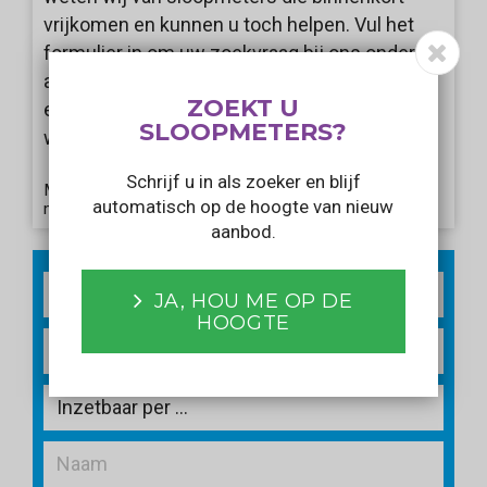
vrijkomen en kunnen u toch helpen. Vul het
formulier in om uw zoekvraag bij ons onder de
aandacht te brengen. Wij informeren u als er
ZOEKT U
een aanbod voorbij komt dat aansluit bij uw
SLOOPMETERS?
wensen!
Schrijf u in als zoeker en blijf
Met het verzenden van dit formulier gaat u akkoord
automatisch op de hoogte van nieuw
met ons
privacy statement
.
aanbod.
2
m
JA, HOU ME OP DE
HOOGTE