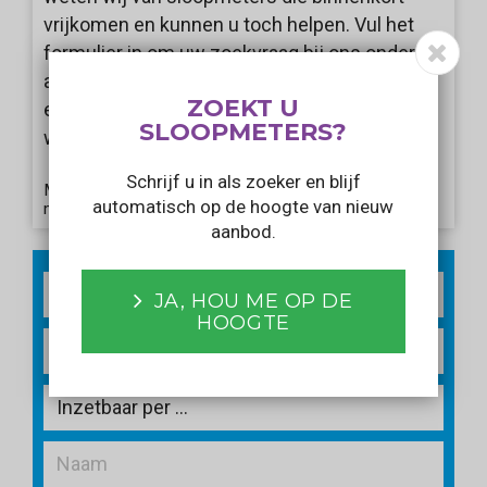
vrijkomen en kunnen u toch helpen. Vul het
formulier in om uw zoekvraag bij ons onder de
aandacht te brengen. Wij informeren u als er
ZOEKT U
een aanbod voorbij komt dat aansluit bij uw
SLOOPMETERS?
wensen!
Schrijf u in als zoeker en blijf
Met het verzenden van dit formulier gaat u akkoord
automatisch op de hoogte van nieuw
met ons
privacy statement
.
aanbod.
2
m
JA, HOU ME OP DE
HOOGTE