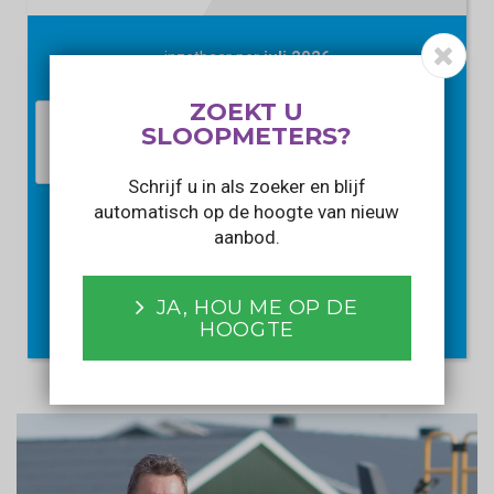
inzetbaar per
juli 2026
ZOEKT U
SLOOPMETERS?
Schrijf u in als zoeker en blijf
automatisch op de hoogte van nieuw
aanbod.
PRIJS OPVRAGEN
Met het verzenden van dit formulier gaat u akkoord met ons
JA, HOU ME OP DE
privacy statement
.
HOOGTE