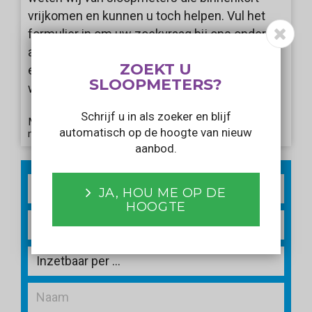
vrijkomen en kunnen u toch helpen. Vul het
formulier in om uw zoekvraag bij ons onder de
aandacht te brengen. Wij informeren u als er
ZOEKT U
een aanbod voorbij komt dat aansluit bij uw
SLOOPMETERS?
wensen!
Schrijf u in als zoeker en blijf
Met het verzenden van dit formulier gaat u akkoord
automatisch op de hoogte van nieuw
met ons
privacy statement
.
aanbod.
2
m
JA, HOU ME OP DE
HOOGTE