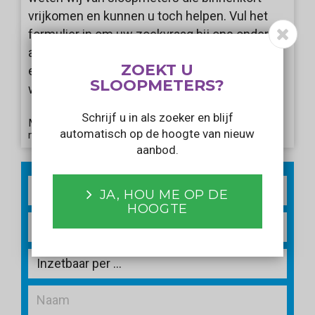
vrijkomen en kunnen u toch helpen. Vul het
formulier in om uw zoekvraag bij ons onder de
aandacht te brengen. Wij informeren u als er
ZOEKT U
een aanbod voorbij komt dat aansluit bij uw
SLOOPMETERS?
wensen!
Schrijf u in als zoeker en blijf
Met het verzenden van dit formulier gaat u akkoord
automatisch op de hoogte van nieuw
met ons
privacy statement
.
aanbod.
2
m
JA, HOU ME OP DE
HOOGTE