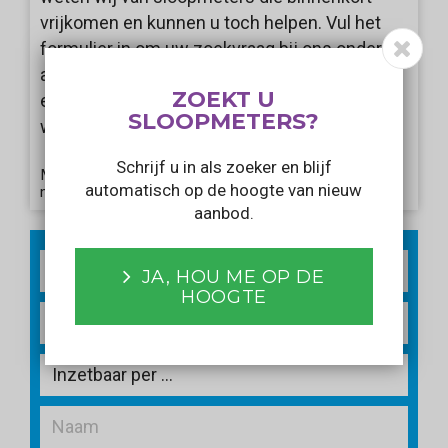
vrijkomen en kunnen u toch helpen. Vul het
formulier in om uw zoekvraag bij ons onder de
aandacht te brengen. Wij informeren u als er
ZOEKT U
een aanbod voorbij komt dat aansluit bij uw
SLOOPMETERS?
wensen!
Schrijf u in als zoeker en blijf
Met het verzenden van dit formulier gaat u akkoord
automatisch op de hoogte van nieuw
met ons
privacy statement
.
aanbod.
2
m
JA, HOU ME OP DE
HOOGTE